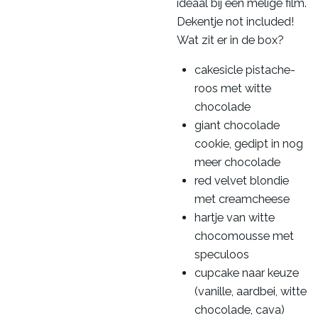
ideaal bij een melige film.
Dekentje not included!
Wat zit er in de box?
cakesicle pistache-
roos met witte
chocolade
giant chocolade
cookie, gedipt in nog
meer chocolade
red velvet blondie
met creamcheese
hartje van witte
chocomousse met
speculoos
cupcake naar keuze
(vanille, aardbei, witte
chocolade, cava)