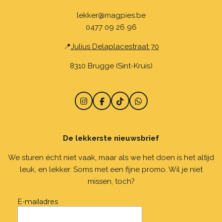
lekker@magpies.be
0477 09 26 96
📍
Julius Delaplacestraat 70
8310 Brugge (Sint-Kruis)
I
F
T
W
n
a
i
h
s
c
k
a
t
e
T
t
De lekkerste nieuwsbrief
a
b
o
s
g
o
k
A
r
o
p
We sturen écht niet vaak, maar als we het doen is het altijd
a
k
p
leuk, en lekker. Soms met een fijne promo. Wil je niet
m
missen, toch?
E-mailadres