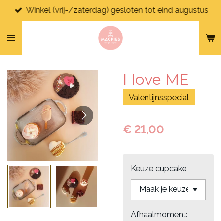
Winkel (vrij-/zaterdag) gesloten tot eind augustus
Ga
direct
naar
de
hoofdinhoud
I love ME
Valentijnsspecial
€ 21,00
Keuze cupcake
Afhaalmoment: