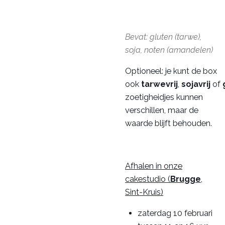
Bevat: gluten (tarwe),
soja, noten (amandelen)
Optioneel: je kunt de box
ook
tarwevrij
,
sojavrij
of
zoetigheidjes kunnen
verschillen, maar de
waarde blijft behouden.
Afhalen in onze
cakestudio (
Brugge
,
Sint-Kruis)
zaterdag 10 februari