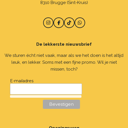
8310 Brugge (Sint-Kruis)
I
F
T
W
n
a
i
h
s
c
k
a
t
e
T
t
De lekkerste nieuwsbrief
a
b
o
s
g
o
k
A
r
o
p
We sturen écht niet vaak, maar als we het doen is het altijd
a
k
p
leuk, en lekker. Soms met een fijne promo. Wil je niet
m
missen, toch?
E-mailadres