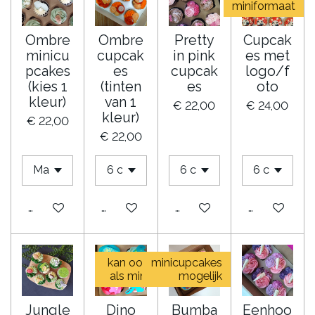
miniformaat
Ombre
Ombre
Pretty
Cupcak
minicu
cupcak
in pink
es met
pcakes
es
cupcak
logo/f
(kies 1
(tinten
es
oto
kleur)
van 1
€ 22,00
€ 24,00
kleur)
€ 22,00
€ 22,00
Bekijk details
Bekijk details
Bekijk details
Bekijk detail
kan ook
minicupcakes
als mini
mogelijk
Jungle
Dino
Bumba
Eenhoo