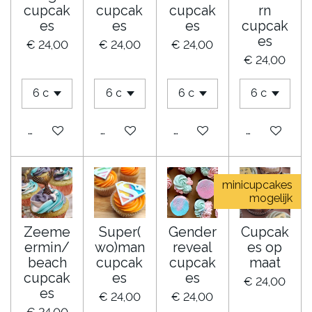
cupcak
cupcak
cupcak
rn
es
es
es
cupcak
es
€ 24,00
€ 24,00
€ 24,00
€ 24,00
Bekijk details
Bekijk details
Bekijk details
Bekijk detail
minicupcakes
mogelijk
Zeeme
Super(
Gender
Cupcak
ermin/
wo)man
reveal
es op
beach
cupcak
cupcak
maat
cupcak
es
es
€ 24,00
es
€ 24,00
€ 24,00