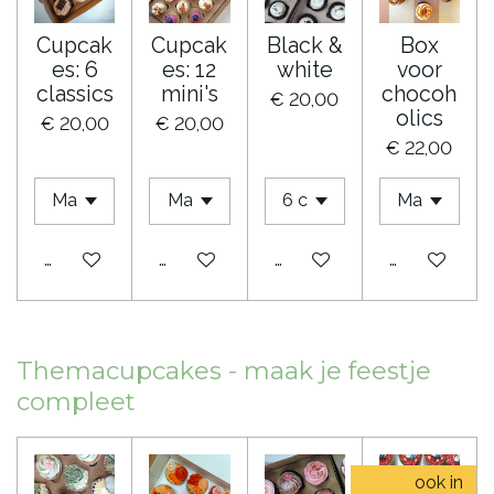
Cupcak
Cupcak
Black &
Box
es: 6
es: 12
white
voor
classics
mini's
chocoh
€ 20,00
olics
€ 20,00
€ 20,00
€ 22,00
Bekijk details
Bekijk details
Bekijk details
Bekijk detail
Themacupcakes - maak je feestje
compleet
ook in