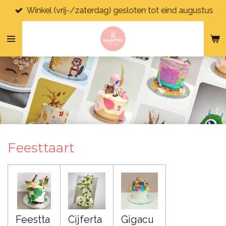
Winkel (vrij-/zaterdag) gesloten tot eind augustus
Ga
direct
naar
de
hoofdinhoud
Feesttaart
Feestta
Cijferta
Gigacu