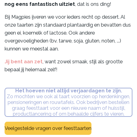
nog eens fantastisch uitziet
, dat is ons ding!
Bij Magpies ijveren we voor ieders recht op dessert. Al
onze taarten zijn standaard plantaardig en bevatten dus
geen ei, koemelk of lactose. Ook andere
overgevoeligheden (bv. tarwe, soja, gluten, noten, ...)
kunnen we meestal aan.
Jij bent aan zet
, want zowel smaak, stijl als grootte
bepaal jij helemaal zelf!
Het hoeven niet altijd verjaardagen te zijn.
Zo mochten we ook al taart voorzien op herdenkingen,
pensioneringen en rouwtafels. Ook bedrijven bestellen
graag feesttaart voor een nieuwe naam of huisstijl,
productlancering of om behaalde cijfers te vieren.
Veelgestelde vragen over feesttaarten