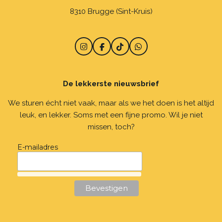
8310 Brugge (Sint-Kruis)
I
F
T
W
n
a
i
h
s
c
k
a
t
e
T
t
De lekkerste nieuwsbrief
a
b
o
s
g
o
k
A
r
o
p
We sturen écht niet vaak, maar als we het doen is het altijd
a
k
p
leuk, en lekker. Soms met een fijne promo. Wil je niet
m
missen, toch?
E-mailadres