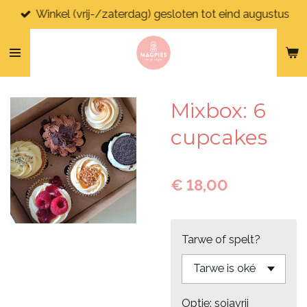
Winkel (vrij-/zaterdag) gesloten tot eind augustus
Ga
direct
naar
de
hoofdinhoud
Mixbox: 6
cupcakes
€ 18,00
Tarwe of spelt?
Optie: sojavrij