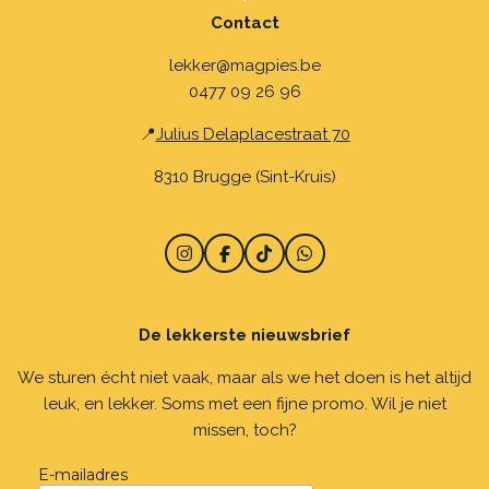
Contact
lekker@magpies.be
0477 09 26 96
📍
Julius Delaplacestraat 70
8310 Brugge (Sint-Kruis)
I
F
T
W
n
a
i
h
s
c
k
a
t
e
T
t
De lekkerste nieuwsbrief
a
b
o
s
g
o
k
A
r
o
p
We sturen écht niet vaak, maar als we het doen is het altijd
a
k
p
leuk, en lekker. Soms met een fijne promo. Wil je niet
m
missen, toch?
E-mailadres