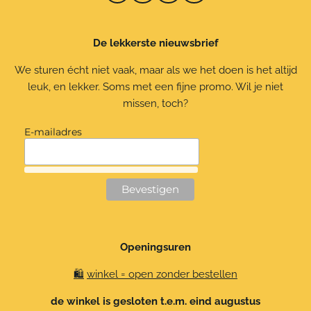
n
a
i
h
s
c
k
a
t
e
T
t
De lekkerste nieuwsbrief
a
b
o
s
g
o
k
A
r
o
p
We sturen écht niet vaak, maar als we het doen is het altijd
a
k
p
leuk, en lekker. Soms met een fijne promo. Wil je niet
m
missen, toch?
E-mailadres
Openingsuren
🛍️
winkel = open zonder bestellen
de winkel is gesloten t.e.m. eind augustus