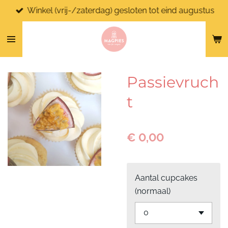
Winkel (vrij-/zaterdag) gesloten tot eind augustus
Ga
direct
naar
de
hoofdinhoud
Passievruch
t
€ 0,00
Aantal cupcakes
(normaal)