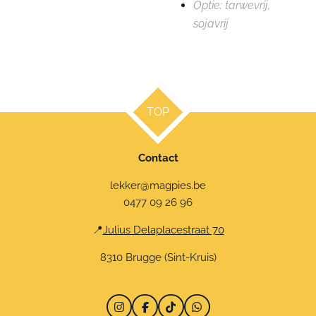
Optie: tarwevrij,
sojavrij
TOP
Contact
lekker@magpies.be
0477 09 26 96
📍
Julius Delaplacestraat 70
8310 Brugge (Sint-Kruis)
I
F
T
W