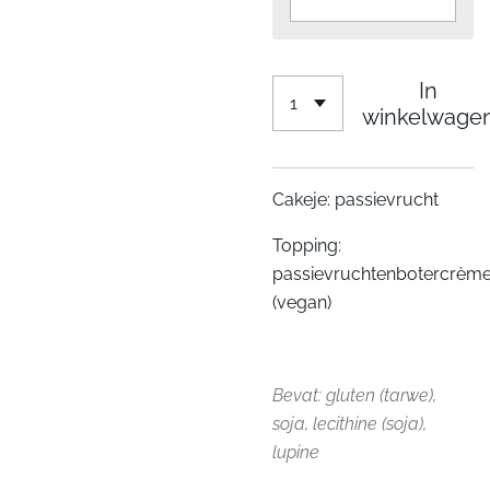
In
winkelwage
Cakeje: passievrucht
Topping:
passievruchtenbotercrèm
(vegan)
Bevat: gluten (tarwe),
soja, lecithine (soja),
lupine