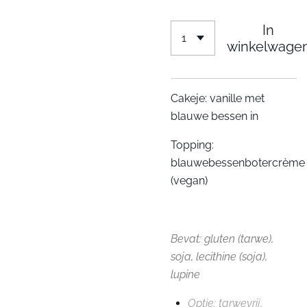
In
winkelwage
Cakeje: vanille met
blauwe bessen in
Topping:
blauwebessenbotercrème
(vegan)
Bevat: gluten (tarwe),
soja, lecithine (soja),
lupine
Optie: tarwevrij,