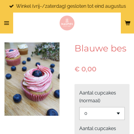
Winkel (vrij-/zaterdag) gesloten tot eind augustus
Ga
direct
naar
de
hoofdinhoud
Blauwe bes
€ 0,00
Aantal cupcakes
(normaal)
Aantal cupcakes