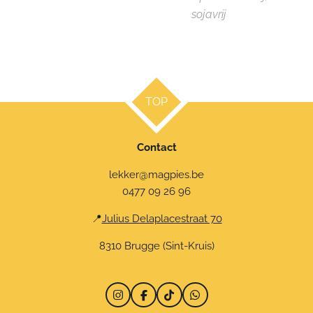
sojavrij
TOP
Contact
lekker@magpies.be
0477 09 26 96
📍
Julius Delaplacestraat 70
8310 Brugge (Sint-Kruis)
I
F
T
W
n
a
i
h