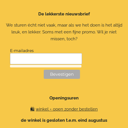
s
c
k
a
t
e
T
t
De lekkerste nieuwsbrief
a
b
o
s
g
o
k
A
r
o
p
We sturen écht niet vaak, maar als we het doen is het altijd
a
k
p
leuk, en lekker. Soms met een fijne promo. Wil je niet
m
missen, toch?
E-mailadres
Openingsuren
🛍️
winkel = open zonder bestellen
de winkel is gesloten t.e.m. eind augustus