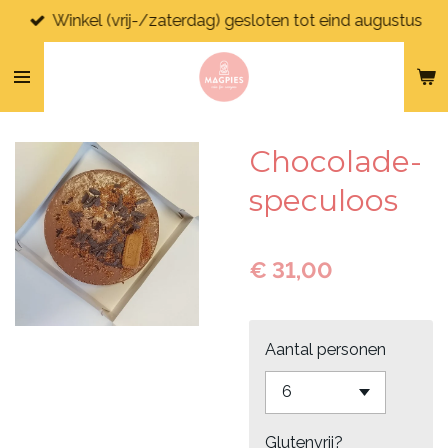
Winkel (vrij-/zaterdag) gesloten tot eind augustus
Ga
direct
naar
de
hoofdinhoud
Chocolade-
speculoos
€ 31,00
Aantal personen
Glutenvrij?