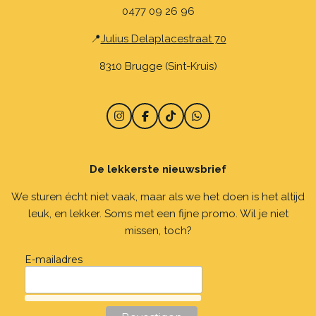
0477 09 26 96
📍
Julius Delaplacestraat 70
8310 Brugge (Sint-Kruis)
I
F
T
W
n
a
i
h
s
c
k
a
t
e
T
t
De lekkerste nieuwsbrief
a
b
o
s
g
o
k
A
r
o
p
We sturen écht niet vaak, maar als we het doen is het altijd
a
k
p
leuk, en lekker. Soms met een fijne promo. Wil je niet
m
missen, toch?
E-mailadres