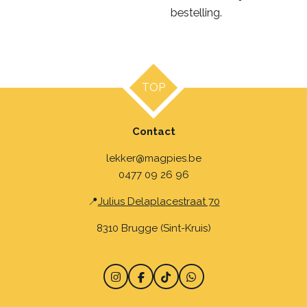
bestelling.
TOP
Contact
lekker@magpies.be
0477 09 26 96
📍
Julius Delaplacestraat 70
8310 Brugge (Sint-Kruis)
I
F
T
W
n
a
i
h
s
c
k
a