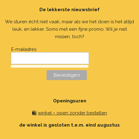
t
e
T
t
De lekkerste nieuwsbrief
a
b
o
s
g
o
k
A
r
o
p
We sturen écht niet vaak, maar als we het doen is het altijd
a
k
p
leuk, en lekker. Soms met een fijne promo. Wil je niet
m
missen, toch?
E-mailadres
Openingsuren
🛍️
winkel = open zonder bestellen
de winkel is gesloten t.e.m. eind augustus