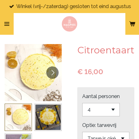
Winkel (vrij-/zaterdag) gesloten tot eind augustus
Ga
direct
naar
de
hoofdinhoud
Citroentaart
€ 16,00
Aantal personen
Optie: tarwevrij