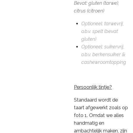
Bevat: gluten (tarwe),
citrus (citroen)
Optioneel: tarwevrij,
o.b.v. spelt (bevat
gluten)
Optioneel: suikervrij,
o.b.v. berkensuiker &
cashewroomtopping
Persoonlijk tintje?
Standaard wordt de
taart afgewerkt zoals op
foto 1. Omdat we alles
handmatig en
ambachtelijk maken, zijn