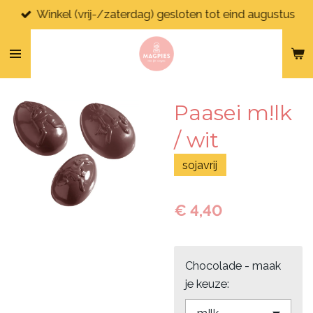
Winkel (vrij-/zaterdag) gesloten tot eind augustus
Ga
direct
naar
de
hoofdinhoud
Paasei m!lk
/ wit
sojavrij
€ 4,40
Chocolade - maak
je keuze: