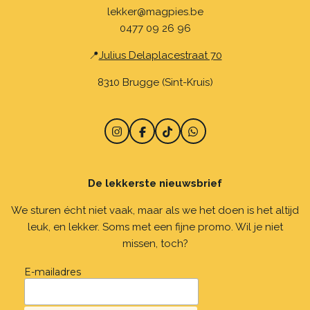
lekker@magpies.be
0477 09 26 96
📍
Julius Delaplacestraat 70
8310 Brugge (Sint-Kruis)
I
F
T
W
n
a
i
h
s
c
k
a
t
e
T
t
De lekkerste nieuwsbrief
a
b
o
s
g
o
k
A
r
o
p
We sturen écht niet vaak, maar als we het doen is het altijd
a
k
p
leuk, en lekker. Soms met een fijne promo. Wil je niet
m
missen, toch?
E-mailadres