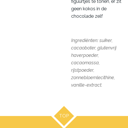
figuurtjes te tonen, er zit
geen kokos in de
chocolade zelf
Ingrediënten: suiker,
cacaoboter, glutenvrij
haverpoeder,
cacaomassa,
rijstpoeder,
zonnebloemlecithine,
vanille-extract.
TOP