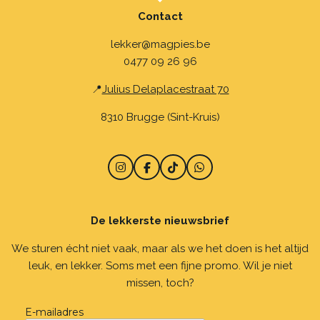
Contact
lekker@magpies.be
0477 09 26 96
📍
Julius Delaplacestraat 70
8310 Brugge (Sint-Kruis)
I
F
T
W
n
a
i
h
s
c
k
a
t
e
T
t
De lekkerste nieuwsbrief
a
b
o
s
g
o
k
A
r
o
p
We sturen écht niet vaak, maar als we het doen is het altijd
a
k
p
leuk, en lekker. Soms met een fijne promo. Wil je niet
m
missen, toch?
E-mailadres