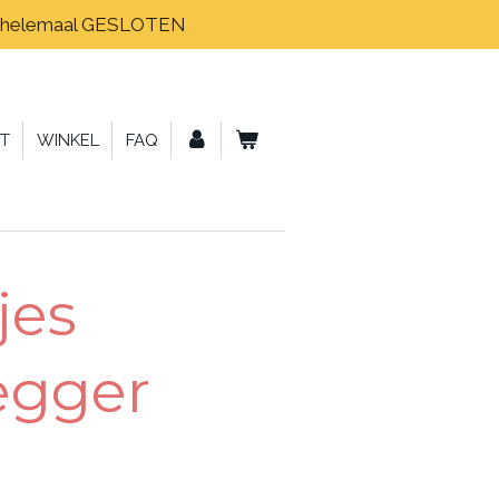
tus helemaal GESLOTEN
T
WINKEL
FAQ
jes
egger