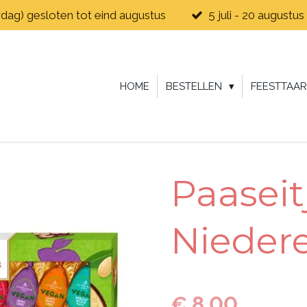
rdag) gesloten tot eind augustus
5 juli - 20 augus
HOME
BESTELLEN
FEESTTAAR
Paaseit
Nieder
€ 8,00