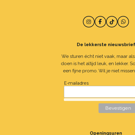
I
F
T
W
n
a
i
h
s
c
k
a
t
e
T
t
a
b
o
s
De lekkerste nieuwsbrie
g
o
k
A
r
o
p
We sturen écht niet vaak, maar al
a
k
p
doen is het altijd leuk, en lekker. 
m
een fijne promo. Wil je niet missen
E-mailadres
Openingsuren