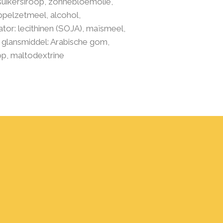
suikersiroop, zonnebloemolie,
appelzetmeel, alcohol,
or: lecithinen (SOJA), maïsmeel,
, glansmiddel: Arabische gom,
p, maltodextrine