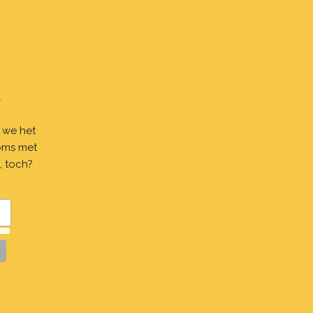
f
s we het
Soms met
, toch?