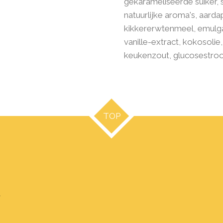
gekarameliseerde suiker, 
natuurlijke aroma's, aard
kikkererwtenmeel, emulgat
vanille-extract, kokosolie
keukenzout, glucosestroo
TOP
0