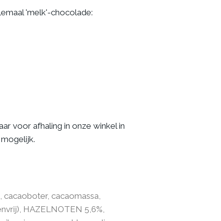
lemaal 'melk'-chocolade:
ar voor afhaling in onze winkel in
 mogelijk.
 cacaoboter, cacaomassa,
tenvrij), HAZELNOTEN 5,6%,