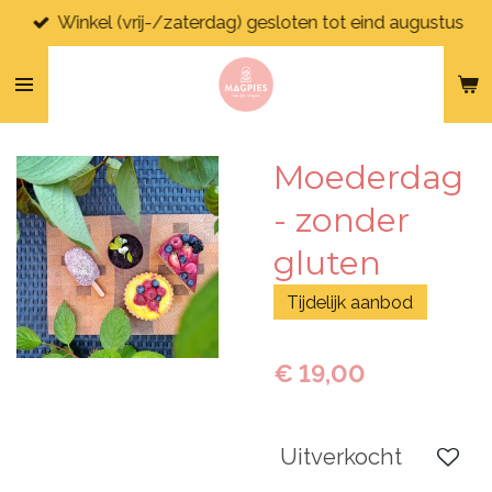
Winkel (vrij-/zaterdag) gesloten tot eind augustus
Ga
direct
naar
de
hoofdinhoud
Moederdag
- zonder
gluten
Tijdelijk aanbod
€ 19,00
Uitverkocht