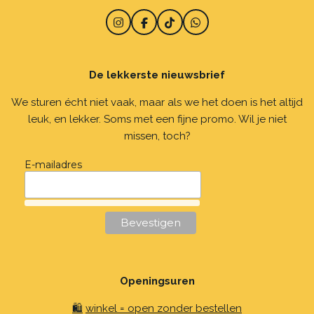
I
F
T
W
n
a
i
h
s
c
k
a
t
e
T
t
De lekkerste nieuwsbrief
a
b
o
s
g
o
k
A
r
o
p
We sturen écht niet vaak, maar als we het doen is het altijd
a
k
p
leuk, en lekker. Soms met een fijne promo. Wil je niet
m
missen, toch?
E-mailadres
Openingsuren
🛍️
winkel = open zonder bestellen