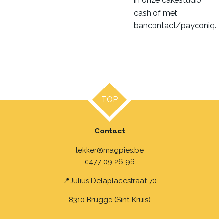
in onze cakestudio
cash of met
bancontact/payconiq.
TOP
Contact
lekker@magpies.be
0477 09 26 96
📍
Julius Delaplacestraat 70
8310 Brugge (Sint-Kruis)